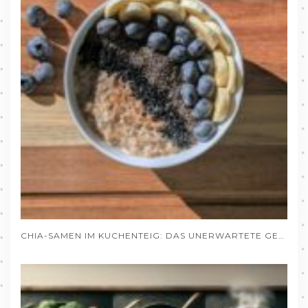
CHIA-SAMEN IM KUCHENTEIG: DAS UNERWARTETE GEHEIMNIS SAFTIGER BACKWAREN