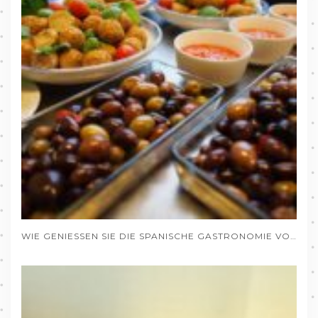
WIE GENIESSEN SIE DIE SPANISCHE GASTRONOMIE VON DEUTSCHLAND AUS, OHNE DAS HAUS ZU VERLASSEN