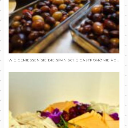
WIE GENIESSEN SIE DIE SPANISCHE GASTRONOMIE VON DEUTSCHLAND AUS, OHNE DAS HAUS ZU VERLASSEN