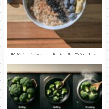
CHIA-SAMEN IM KUCHENTEIG: DAS UNERWARTETE GEHEIMNIS SAFTIGER BACKWAREN