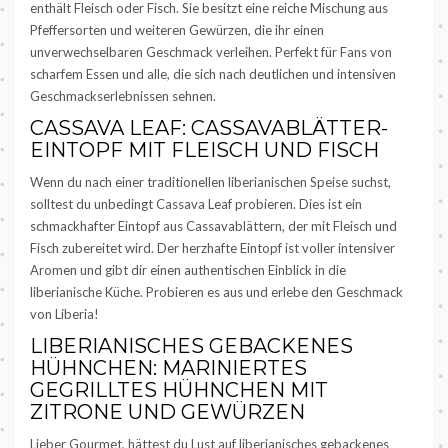
enthält Fleisch oder Fisch. Sie besitzt eine reiche Mischung aus
Pfeffersorten und weiteren Gewürzen, die ihr einen
unverwechselbaren Geschmack verleihen. Perfekt für Fans von
scharfem Essen und alle, die sich nach deutlichen und intensiven
Geschmackserlebnissen sehnen.
CASSAVA LEAF: CASSAVABLÄTTER-
EINTOPF MIT FLEISCH UND FISCH
Wenn du nach einer traditionellen liberianischen Speise suchst,
solltest du unbedingt Cassava Leaf probieren. Dies ist ein
schmackhafter Eintopf aus Cassavablättern, der mit Fleisch und
Fisch zubereitet wird. Der herzhafte Eintopf ist voller intensiver
Aromen und gibt dir einen authentischen Einblick in die
liberianische Küche. Probieren es aus und erlebe den Geschmack
von Liberia!
LIBERIANISCHES GEBACKENES
HÜHNCHEN: MARINIERTES
GEGRILLTES HÜHNCHEN MIT
ZITRONE UND GEWÜRZEN
Lieber Gourmet, hättest du Lust auf liberianisches gebackenes