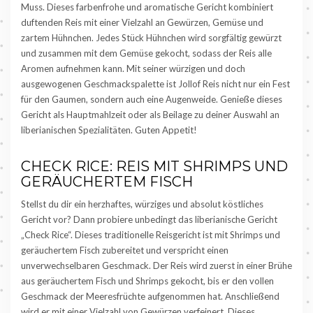
Muss. Dieses farbenfrohe und aromatische Gericht kombiniert
duftenden Reis mit einer Vielzahl an Gewürzen, Gemüse und
zartem Hühnchen. Jedes Stück Hühnchen wird sorgfältig gewürzt
und zusammen mit dem Gemüse gekocht, sodass der Reis alle
Aromen aufnehmen kann. Mit seiner würzigen und doch
ausgewogenen Geschmackspalette ist Jollof Reis nicht nur ein Fest
für den Gaumen, sondern auch eine Augenweide. Genieße dieses
Gericht als Hauptmahlzeit oder als Beilage zu deiner Auswahl an
liberianischen Spezialitäten. Guten Appetit!
CHECK RICE: REIS MIT SHRIMPS UND
GERÄUCHERTEM FISCH
Stellst du dir ein herzhaftes, würziges und absolut köstliches
Gericht vor? Dann probiere unbedingt das liberianische Gericht
„Check Rice“. Dieses traditionelle Reisgericht ist mit Shrimps und
geräuchertem Fisch zubereitet und verspricht einen
unverwechselbaren Geschmack. Der Reis wird zuerst in einer Brühe
aus geräuchertem Fisch und Shrimps gekocht, bis er den vollen
Geschmack der Meeresfrüchte aufgenommen hat. Anschließend
wird er mit einer Vielzahl von Gewürzen verfeinert. Dieses