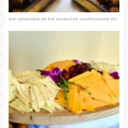
WIE GENIESSEN SIE DIE SPANISCHE GASTRONOMIE VON DEUTSCHLAND AUS, OHNE DAS HAUS ZU VERLASSEN