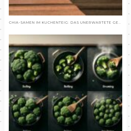
CHIA-SAMEN IM KUCHENTEIG: DAS UNERWARTETE GEHEIMNIS SAFTIGER BACKWAREN