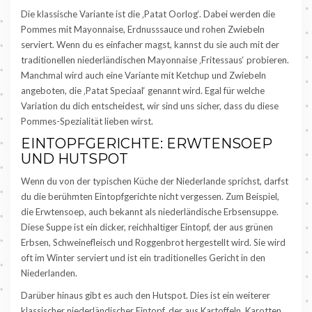
Die klassische Variante ist die ‚Patat Oorlog‘. Dabei werden die
Pommes mit Mayonnaise, Erdnusssauce und rohen Zwiebeln
serviert. Wenn du es einfacher magst, kannst du sie auch mit der
traditionellen niederländischen Mayonnaise ‚Fritessaus‘ probieren.
Manchmal wird auch eine Variante mit Ketchup und Zwiebeln
angeboten, die ‚Patat Speciaal‘ genannt wird. Egal für welche
Variation du dich entscheidest, wir sind uns sicher, dass du diese
Pommes-Spezialität lieben wirst.
EINTOPFGERICHTE: ERWTENSOEP
UND HUTSPOT
Wenn du von der typischen Küche der Niederlande sprichst, darfst
du die berühmten Eintopfgerichte nicht vergessen. Zum Beispiel,
die Erwtensoep, auch bekannt als niederländische Erbsensuppe.
Diese Suppe ist ein dicker, reichhaltiger Eintopf, der aus grünen
Erbsen, Schweinefleisch und Roggenbrot hergestellt wird. Sie wird
oft im Winter serviert und ist ein traditionelles Gericht in den
Niederlanden.
Darüber hinaus gibt es auch den Hutspot. Dies ist ein weiterer
klassischer niederländischer Eintopf, der aus Kartoffeln, Karotten