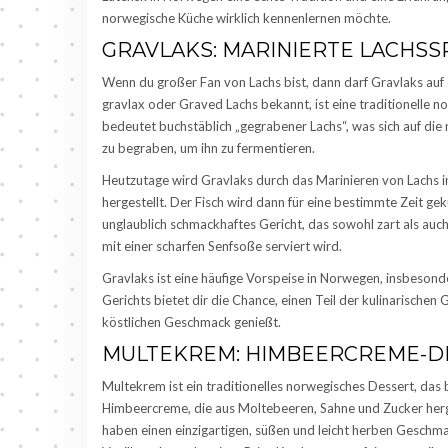
norwegische Küche wirklich kennenlernen möchte.
GRAVLAKS: MARINIERTE LACHSS
Wenn du großer Fan von Lachs bist, dann darf Gravlaks auf d
gravlax oder Graved Lachs bekannt, ist eine traditionelle 
bedeutet buchstäblich „gegrabener Lachs“, was sich auf die 
zu begraben, um ihn zu fermentieren.
Heutzutage wird Gravlaks durch das Marinieren von Lachs in
hergestellt. Der Fisch wird dann für eine bestimmte Zeit gek
unglaublich schmackhaftes Gericht, das sowohl zart als auch
mit einer scharfen Senfsoße serviert wird.
Gravlaks ist eine häufige Vorspeise in Norwegen, insbeson
Gerichts bietet dir die Chance, einen Teil der kulinarische
köstlichen Geschmack genießt.
MULTEKREM: HIMBEERCREME-DE
Multekrem ist ein traditionelles norwegisches Dessert, das b
Himbeercreme, die aus Moltebeeren, Sahne und Zucker herge
haben einen einzigartigen, süßen und leicht herben Geschm