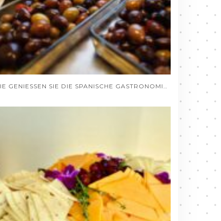
WIE GENIESSEN SIE DIE SPANISCHE GASTRONOMIE VON DEUTSCHLAND AUS, OHNE DAS HAUS ZU VERLASSEN