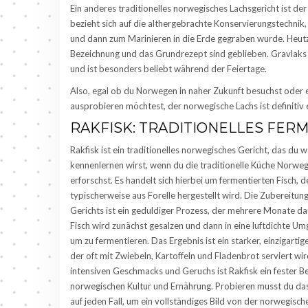
Ein anderes traditionelles norwegisches Lachsgericht ist d
bezieht sich auf die althergebrachte Konservierungstechnik, 
und dann zum Marinieren in die Erde gegraben wurde. Heutzu
Bezeichnung und das Grundrezept sind geblieben. Gravlaks w
und ist besonders beliebt während der Feiertage.
Also, egal ob du Norwegen in naher Zukunft besuchst oder 
ausprobieren möchtest, der norwegische Lachs ist definitiv
RAKFISK: TRADITIONELLES FER
Rakfisk ist ein traditionelles norwegisches Gericht, das du w
kennenlernen wirst, wenn du die traditionelle Küche Norwe
erforschst. Es handelt sich hierbei um fermentierten Fisch, d
typischerweise aus Forelle hergestellt wird. Die Zubereitun
Gerichts ist ein geduldiger Prozess, der mehrere Monate d
Fisch wird zunächst gesalzen und dann in eine luftdichte Um
um zu fermentieren. Das Ergebnis ist ein starker, einzigarti
der oft mit Zwiebeln, Kartoffeln und Fladenbrot serviert wir
intensiven Geschmacks und Geruchs ist Rakfisk ein fester Be
norwegischen Kultur und Ernährung. Probieren musst du das
auf jeden Fall, um ein vollständiges Bild von der norwegisc