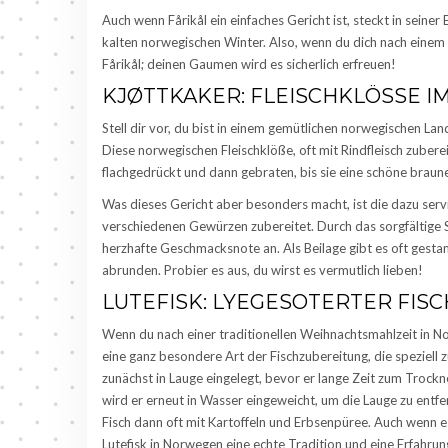
Auch wenn Fårikål ein einfaches Gericht ist, steckt in seine
kalten norwegischen Winter. Also, wenn du dich nach eine
Fårikål; deinen Gaumen wird es sicherlich erfreuen!
KJØTTKAKER: FLEISCHKLÖSSE I
Stell dir vor, du bist in einem gemütlichen norwegischen La
Diese norwegischen Fleischklöße, oft mit Rindfleisch zubere
flachgedrückt und dann gebraten, bis sie eine schöne bra
Was dieses Gericht aber besonders macht, ist die dazu serv
verschiedenen Gewürzen zubereitet. Durch das sorgfältige 
herzhafte Geschmacksnote an. Als Beilage gibt es oft gest
abrunden. Probier es aus, du wirst es vermutlich lieben!
LUTEFISK: LYEGESOTERTER FIS
Wenn du nach einer traditionellen Weihnachtsmahlzeit in Nor
eine ganz besondere Art der Fischzubereitung, die speziell 
zunächst in Lauge eingelegt, bevor er lange Zeit zum Trockn
wird er erneut in Wasser eingeweicht, um die Lauge zu entfe
Fisch dann oft mit Kartoffeln und Erbsenpüree. Auch wenn es
Lutefisk in Norwegen eine echte Tradition und eine Erfahrun