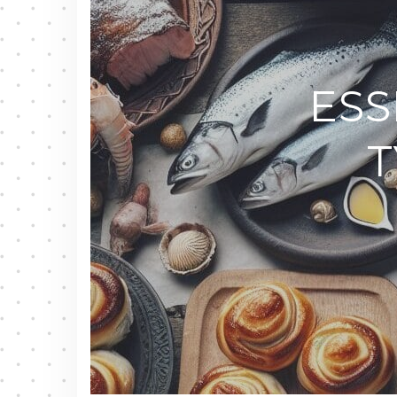
ESS
T