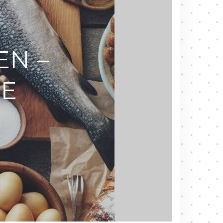
EN –
TE