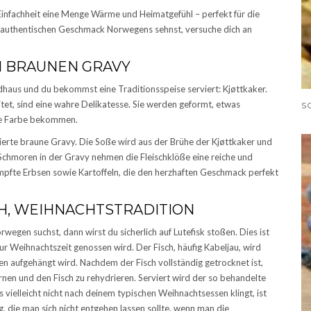
r Einfachheit eine Menge Wärme und Heimatgefühl – perfekt für die
m authentischen Geschmack Norwegens sehnst, versuche dich an
M BRAUNEN GRAVY
ndhaus und du bekommst eine Traditionsspeise serviert: Kjøttkaker.
itet, sind eine wahre Delikatesse. Sie werden geformt, etwas
une Farbe bekommen.
ierte braune Gravy. Die Soße wird aus der Brühe der Kjøttkaker und
Schmoren in der Gravy nehmen die Fleischklöße eine reiche und
ampfte Erbsen sowie Kartoffeln, die den herzhaften Geschmack perfekt
CH, WEIHNACHTSTRADITION
wegen suchst, dann wirst du sicherlich auf Lutefisk stoßen. Dies ist
zur Weihnachtszeit genossen wird. Der Fisch, häufig Kabeljau, wird
en aufgehängt wird. Nachdem der Fisch vollständig getrocknet ist,
rnen und den Fisch zu rehydrieren. Serviert wird der so behandelte
 vielleicht nicht nach deinem typischen Weihnachtsessen klingt, ist
g, die man sich nicht entgehen lassen sollte, wenn man die