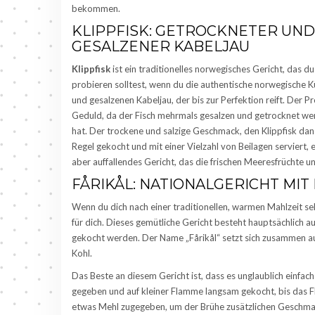
bekommen.
KLIPPFISK: GETROCKNETER UND
GESALZENER KABELJAU
Klippfisk
ist ein traditionelles norwegisches Gericht, das d
probieren solltest, wenn du die authentische norwegische 
und gesalzenen Kabeljau, der bis zur Perfektion reift. Der Pr
Geduld, da der Fisch mehrmals gesalzen und getrocknet wer
hat. Der trockene und salzige Geschmack, den Klippfisk danac
Regel gekocht und mit einer Vielzahl von Beilagen serviert, e
aber auffallendes Gericht, das die frischen Meeresfrüchte 
FÅRIKÅL: NATIONALGERICHT MI
Wenn du dich nach einer traditionellen, warmen Mahlzeit seh
für dich. Dieses gemütliche Gericht besteht hauptsächlich
gekocht werden. Der Name „Fårikål“ setzt sich zusammen au
Kohl.
Das Beste an diesem Gericht ist, dass es unglaublich einfac
gegeben und auf kleiner Flamme langsam gekocht, bis das Fl
etwas Mehl zugegeben, um der Brühe zusätzlichen Geschmac