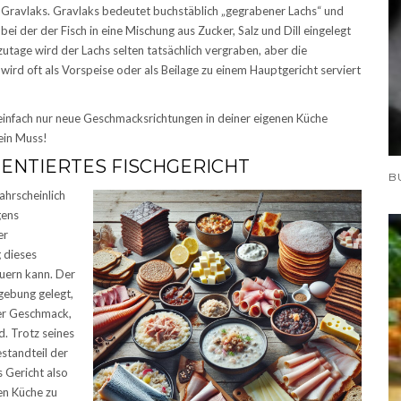
er Gravlaks. Gravlaks bedeutet buchstäblich „gegrabener Lachs“ und
bei der der Fisch in eine Mischung aus Zucker, Salz und Dill eingelegt
tage wird der Lachs selten tatsächlich vergraben, aber die
ird oft als Vorspeise oder als Beilage zu einem Hauptgericht serviert
einfach nur neue Geschmacksrichtungen in deiner eigenen Küche
 ein Muss!
MENTIERTES FISCHGERICHT
ahrscheinlich
gens
er
g dieses
auern kann. Der
gebung gelegt,
ger Geschmack,
d. Trotz seines
standteil der
 Gericht also
hen Küche zu