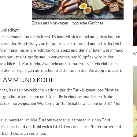
Essen aus Norwegen – typische Gerichte
u unbedingt
Küche kennenlernen möchtest. Es handelt sich dabei um getrockneten
ozess der Herstellung von Klippfisk ist zeitraubend und erfordert viel
den muss, bis er die richtige Konsistenz und den richtigen Geschmack
h hat, ist einzigartig und unverwechselbar. Klippfisk wird in der
inschließlich Kartoffeln, Zwiebeln und Tomaten. Es ist ein einfaches,
und den einzigartigen nordischen Geschmack in den Vordergrund stellt.
T LAMM UND KOHL
nst, ist das norwegische Nationalgericht Fårikål genau das Richtige
 aus geschmortem Lamm und Kohl, die in einer aromatischen Brühe
s den norwegischen Wörtern „får“ für Schaf bzw. Lamm und „kål“ für
h zuzubereiten ist. Alle Zutaten werden zusammen in einen Topf
eisch zart und der Kohl weich ist. Oft werden auch Pfefferkörner und
k und Dicke zu verleihen.