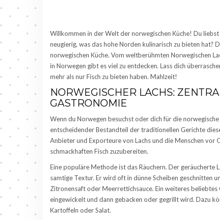
Willkommen in der Welt der norwegischen Küche! Du liebst 
neugierig, was das hohe Norden kulinarisch zu bieten hat? Da
norwegischen Küche. Vom weltberühmten Norwegischen Lachs,
in Norwegen gibt es viel zu entdecken. Lass dich überrasch
mehr als nur Fisch zu bieten haben. Mahlzeit!
NORWEGISCHER LACHS: ZENTRA
GASTRONOMIE
Wenn du Norwegen besuchst oder dich für die norwegische Küc
entscheidender Bestandteil der traditionellen Gerichte dies
Anbieter und Exporteure von Lachs und die Menschen vor O
schmackhaften Fisch zuzubereiten.
Eine populäre Methode ist das Räuchern. Der geräucherte L
samtige Textur. Er wird oft in dünne Scheiben geschnitten un
Zitronensaft oder Meerrettichsauce. Ein weiteres beliebtes Ge
eingewickelt und dann gebacken oder gegrillt wird. Dazu kö
Kartoffeln oder Salat.