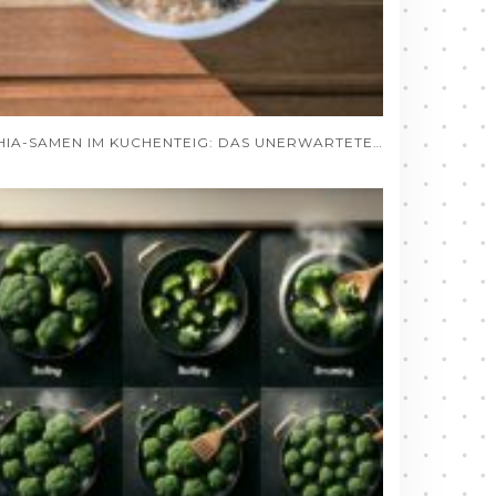
CHIA-SAMEN IM KUCHENTEIG: DAS UNERWARTETE GEHEIMNIS SAFTIGER BACKWAREN