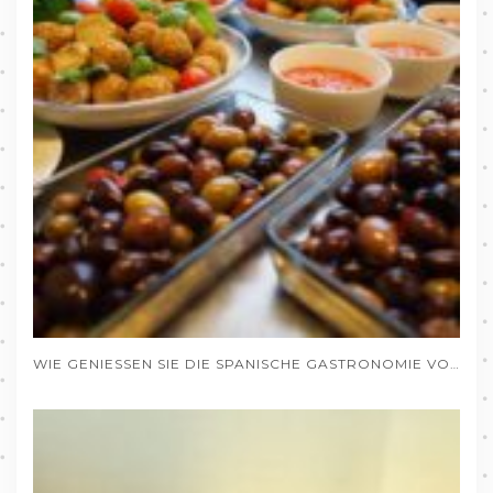
WIE GENIESSEN SIE DIE SPANISCHE GASTRONOMIE VON DEUTSCHLAND AUS, OHNE DAS HAUS ZU VERLASSEN