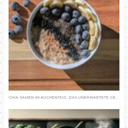
CHIA-SAMEN IM KUCHENTEIG: DAS UNERWARTETE GEHEIMNIS SAFTIGER BACKWAREN