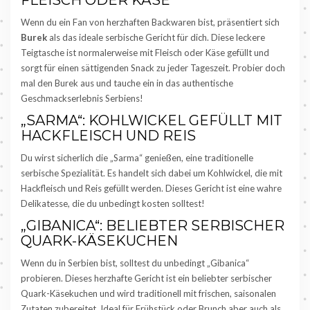
FLEISCH ODER KÄSE
Wenn du ein Fan von herzhaften Backwaren bist, präsentiert sich
Burek
als das ideale serbische Gericht für dich. Diese leckere
Teigtasche ist normalerweise mit Fleisch oder Käse gefüllt und
sorgt für einen sättigenden Snack zu jeder Tageszeit. Probier doch
mal den Burek aus und tauche ein in das authentische
Geschmackserlebnis Serbiens!
„SARMA“: KOHLWICKEL GEFÜLLT MIT
HACKFLEISCH UND REIS
Du wirst sicherlich die „Sarma“ genießen, eine traditionelle
serbische Spezialität. Es handelt sich dabei um Kohlwickel, die mit
Hackfleisch und Reis gefüllt werden. Dieses Gericht ist eine wahre
Delikatesse, die du unbedingt kosten solltest!
„GIBANICA“: BELIEBTER SERBISCHER
QUARK-KÄSEKUCHEN
Wenn du in Serbien bist, solltest du unbedingt „Gibanica“
probieren. Dieses herzhafte Gericht ist ein beliebter serbischer
Quark-Käsekuchen und wird traditionell mit frischen, saisonalen
Zutaten zubereitet. Ideal für Frühstück oder Brunch aber auch als