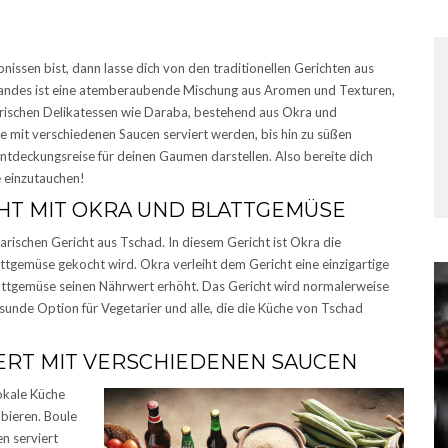
nissen bist, dann lasse dich von den traditionellen Gerichten aus
 Landes ist eine atemberaubende Mischung aus Aromen und Texturen,
rischen Delikatessen wie Daraba, bestehend aus Okra und
e mit verschiedenen Saucen serviert werden, bis hin zu süßen
Entdeckungsreise für deinen Gaumen darstellen. Also bereite dich
e einzutauchen!
HT MIT OKRA UND BLATTGEMÜSE
arischen Gericht aus Tschad. In diesem Gericht ist Okra die
tgemüse gekocht wird. Okra verleiht dem Gericht eine einzigartige
attgemüse seinen Nährwert erhöht. Das Gericht wird normalerweise
esunde Option für Vegetarier und alle, die die Küche von Tschad
ERT MIT VERSCHIEDENEN SAUCEN
okale Küche
obieren. Boule
en serviert