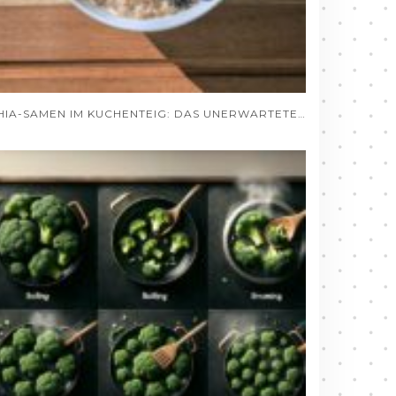
CHIA-SAMEN IM KUCHENTEIG: DAS UNERWARTETE GEHEIMNIS SAFTIGER BACKWAREN