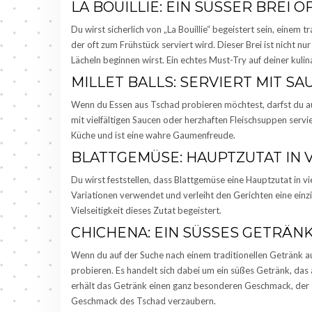
LA BOUILLIE: EIN SÜSSER BREI 
Du wirst sicherlich von „La Bouillie“ begeistert sein, einem 
der oft zum Frühstück serviert wird. Dieser Brei ist nicht nu
Lächeln beginnen wirst. Ein echtes Must-Try auf deiner kulin
MILLET BALLS: SERVIERT MIT S
Wenn du Essen aus Tschad probieren möchtest, darfst du auf k
mit vielfältigen Saucen oder herzhaften Fleischsuppen servie
Küche und ist eine wahre Gaumenfreude.
BLATTGEMÜSE: HAUPTZUTAT IN 
Du wirst feststellen, dass Blattgemüse eine Hauptzutat in vie
Variationen verwendet und verleiht den Gerichten eine einz
Vielseitigkeit dieses Zutat begeistert.
CHICHENA: EIN SÜSSES GETRÄNK
Wenn du auf der Suche nach einem traditionellen Getränk a
probieren. Es handelt sich dabei um ein süßes Getränk, das 
erhält das Getränk einen ganz besonderen Geschmack, der e
Geschmack des Tschad verzaubern.