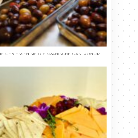
WIE GENIESSEN SIE DIE SPANISCHE GASTRONOMIE VON DEUTSCHLAND AUS, OHNE DAS HAUS ZU VERLASSEN