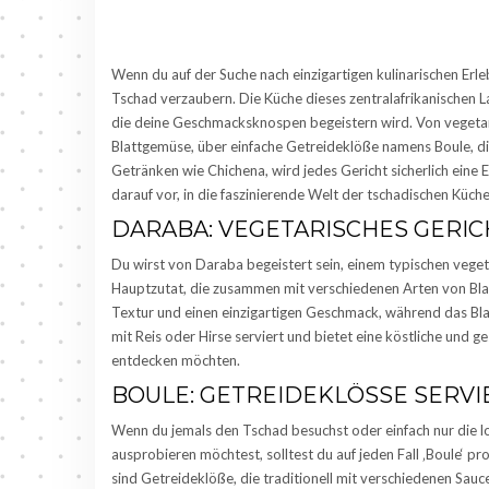
Wenn du auf der Suche nach einzigartigen kulinarischen Erleb
Tschad verzaubern. Die Küche dieses zentralafrikanischen
die deine Geschmacksknospen begeistern wird. Von vegeta
Blattgemüse, über einfache Getreideklöße namens Boule, di
Getränken wie Chichena, wird jedes Gericht sicherlich eine 
darauf vor, in die faszinierende Welt der tschadischen Küch
DARABA: VEGETARISCHES GERIC
Du wirst von Daraba begeistert sein, einem typischen veget
Hauptzutat, die zusammen mit verschiedenen Arten von Blat
Textur und einen einzigartigen Geschmack, während das Bl
mit Reis oder Hirse serviert und bietet eine köstliche und g
entdecken möchten.
BOULE: GETREIDEKLÖSSE SERVI
Wenn du jemals den Tschad besuchst oder einfach nur die l
ausprobieren möchtest, solltest du auf jeden Fall ‚Boule‘ pr
sind Getreideklöße, die traditionell mit verschiedenen Sauc