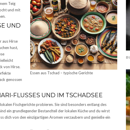
inem Teig
ocht und mit
nen.
SE UND
r aus Hirse
uchen hast,
ese
elleicht
k von Hirse.
Essen aus Tschad – typische Gerichte
erfekte
nack genossen
HARI-FLUSSES UND IM TSCHADSEE
lokalen Fischgerichte probieren. Sie sind besonders entlang des
sind ein grundlegender Bestandteil der lokalen Küche und du wirst
 Lass dich von den einzigartigen Aromen verzaubern und genieße ein