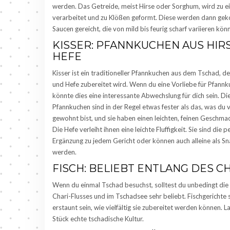
werden. Das Getreide, meist Hirse oder Sorghum, wird zu e
verarbeitet und zu Klößen geformt. Diese werden dann gek
Saucen gereicht, die von mild bis feurig scharf variieren kön
KISSER: PFANNKUCHEN AUS HIR
HEFE
Kisser ist ein traditioneller Pfannkuchen aus dem Tschad, de
und Hefe zubereitet wird. Wenn du eine Vorliebe für Pfannk
könnte dies eine interessante Abwechslung für dich sein. Di
Pfannkuchen sind in der Regel etwas fester als das, was du vi
gewohnt bist, und sie haben einen leichten, feinen Geschmac
Die Hefe verleiht ihnen eine leichte Fluffigkeit. Sie sind die p
Ergänzung zu jedem Gericht oder können auch alleine als S
werden.
FISCH: BELIEBT ENTLANG DES C
Wenn du einmal Tschad besuchst, solltest du unbedingt die 
Chari-Flusses und im Tschadsee sehr beliebt. Fischgerichte 
erstaunt sein, wie vielfältig sie zubereitet werden können.
Stück echte tschadische Kultur.