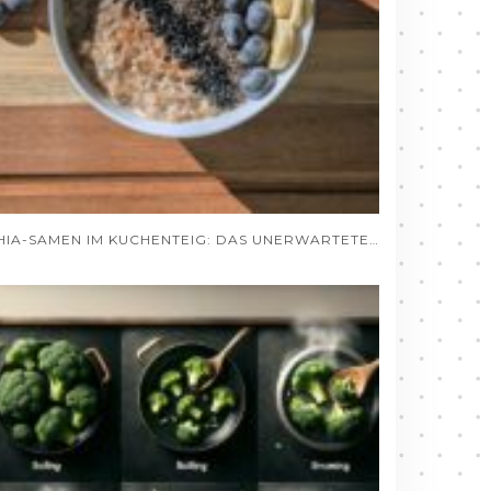
CHIA-SAMEN IM KUCHENTEIG: DAS UNERWARTETE GEHEIMNIS SAFTIGER BACKWAREN