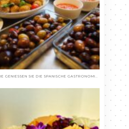
WIE GENIESSEN SIE DIE SPANISCHE GASTRONOMIE VON DEUTSCHLAND AUS, OHNE DAS HAUS ZU VERLASSEN