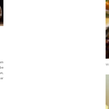
zum
ibe
un,
ker