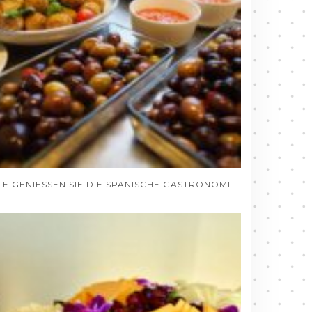
WIE GENIESSEN SIE DIE SPANISCHE GASTRONOMIE VON DEUTSCHLAND AUS, OHNE DAS HAUS ZU VERLASSEN