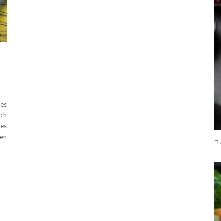
nes
ich
 es
ren