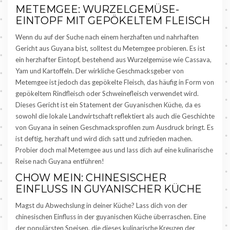
METEMGEE: WURZELGEMÜSE-
EINTOPF MIT GEPÖKELTEM FLEISCH
Wenn du auf der Suche nach einem herzhaften und nahrhaften
Gericht aus Guyana bist, solltest du Metemgee probieren. Es ist
ein herzhafter Eintopf, bestehend aus Wurzelgemüse wie Cassava,
Yam und Kartoffeln. Der wirkliche Geschmacksgeber von
Metemgee ist jedoch das gepökelte Fleisch, das häufig in Form von
gepökeltem Rindfleisch oder Schweinefleisch verwendet wird.
Dieses Gericht ist ein Statement der Guyanischen Küche, da es
sowohl die lokale Landwirtschaft reflektiert als auch die Geschichte
von Guyana in seinen Geschmacksprofilen zum Ausdruck bringt. Es
ist deftig, herzhaft und wird dich satt und zufrieden machen.
Probier doch mal Metemgee aus und lass dich auf eine kulinarische
Reise nach Guyana entführen!
CHOW MEIN: CHINESISCHER
EINFLUSS IN GUYANISCHER KÜCHE
Magst du Abwechslung in deiner Küche? Lass dich von der
chinesischen Einfluss in der guyanischen Küche überraschen. Eine
der populärsten Speisen, die dieses kulinarische Kreuzen der