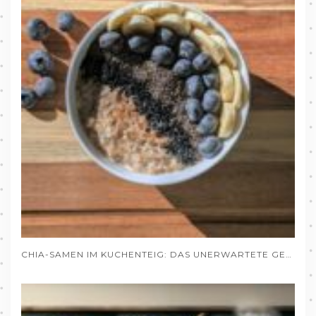
CHIA-SAMEN IM KUCHENTEIG: DAS UNERWARTETE GEHEIMNIS SAFTIGER BACKWAREN