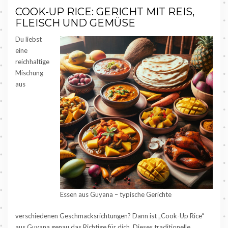
COOK-UP RICE: GERICHT MIT REIS,
FLEISCH UND GEMÜSE
Du liebst
eine
reichhaltige
Mischung
aus
Essen aus Guyana – typische Gerichte
verschiedenen Geschmacksrichtungen? Dann ist „Cook-Up Rice“
aus Guyana genau das Richtige für dich. Dieses traditionelle