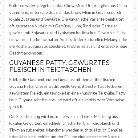
Kulturen widerspiegelt, ist das Chow Mein. Ursprünglich aus China
stammend, unterscheidet sich das Chow Mein in Guyana durch
lokale Zutaten und Gewürze. Die guyanische Variante beinhaltet
oft gebratene Nudeln mit Gemüse, Huhn, Rind oder Garnelen,
gewürzt mit Sojasauce und typischen karibischen Gewürzen. Es ist
ein wahrhaft schmackhafter Ausdruck der kulturellen Melange, die
die Küche Guyanas auszeichnet. Probier es aus und entdecke neue
Geschmacksnoten.
GUYANESE PATTY: GEWÜRZTES
FLEISCH IN TEIGTASCHEN
Erlebe die Gaumenfreuden Guyanas mit dem authentischen
Guyana Patty. Dieses traditionelle Gericht besteht aus leckerem,
gewürztem Fleisch, eingewickelt in eine knusprige Teighülle. Patty
ist in Guyana sehr beliebt und wird oft als Imbiss oder Vorspeise
gereicht.
Die Fleischfüllung wird normalerweise mit einer Mischung aus
lokalen Gewürzen, einschließlich scharfer Chili, Knoblauch und
Thymian zubereitet. Manchmal werden auch zusätzlich Gemüse
oder Käse hinzugefügt, um der Füllung eine einzigartige Note zu