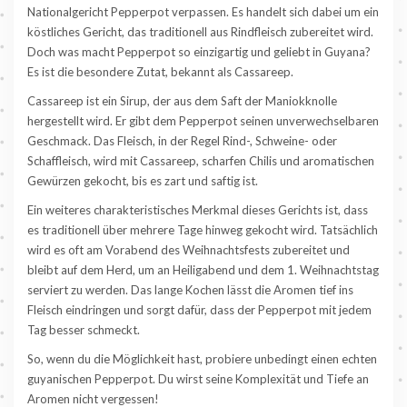
Nationalgericht Pepperpot verpassen. Es handelt sich dabei um ein
köstliches Gericht, das traditionell aus Rindfleisch zubereitet wird.
Doch was macht Pepperpot so einzigartig und geliebt in Guyana?
Es ist die besondere Zutat, bekannt als Cassareep.
Cassareep ist ein Sirup, der aus dem Saft der Maniokknolle
hergestellt wird. Er gibt dem Pepperpot seinen unverwechselbaren
Geschmack. Das Fleisch, in der Regel Rind-, Schweine- oder
Schaffleisch, wird mit Cassareep, scharfen Chilis und aromatischen
Gewürzen gekocht, bis es zart und saftig ist.
Ein weiteres charakteristisches Merkmal dieses Gerichts ist, dass
es traditionell über mehrere Tage hinweg gekocht wird. Tatsächlich
wird es oft am Vorabend des Weihnachtsfests zubereitet und
bleibt auf dem Herd, um an Heiligabend und dem 1. Weihnachtstag
serviert zu werden. Das lange Kochen lässt die Aromen tief ins
Fleisch eindringen und sorgt dafür, dass der Pepperpot mit jedem
Tag besser schmeckt.
So, wenn du die Möglichkeit hast, probiere unbedingt einen echten
guyanischen Pepperpot. Du wirst seine Komplexität und Tiefe an
Aromen nicht vergessen!