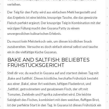
verleihen.
Der Teig für den Patty wird aus einfachem Mehl hergestellt und
das Ergebnis ist eine leichte, knusprige Tasche, die das gewürzte
Fleisch perfekt ergänzt. Der knusprige Teig in Kombination mit der
würzigen Füllung macht den Guyana Patty zu einem
unvergesslichen kulinarischen Erlebnis.
Du musst kein Meisterkoch sein, um diesen köstlichen Snack
zuzubereiten. Versuche es doch einfach einmal selbst und tauche
ein in die vielfältige Küche Guyanas.
BAKE AND SALTFISH: BELIEBTES
FRÜHSTÜCKSGERICHT
Stell dir vor, du wachst in Guyana auf und startest deinen Tag mit
‚Bake and Saltfish‘. Dieses köstliche, herzhafte Frühstück besteht
aus einer ‚Bake‘, einer Art weichem, luftigen Fladenbrot, und
‚Saltfish‘, getrocknetem und gesalzenem Fisch, der oft mit
Tomaten, Zwiebeln und Paprika zubereitet wird. Die leichte
Salzigkeit des Fisches, kombiniert mit dem weichen, fluffigen Brot,
ist der perfekte Start in den Tag. In Guyana ist dieses Frühstück ein