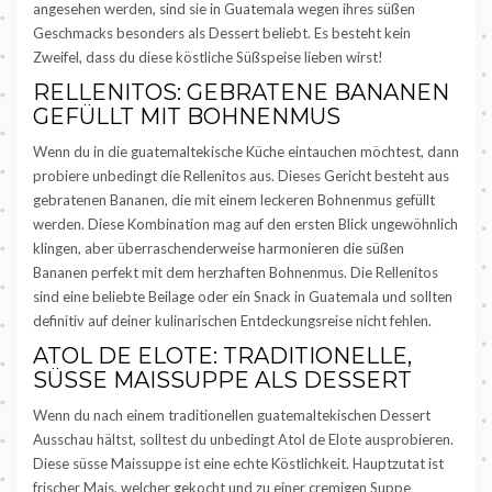
angesehen werden, sind sie in Guatemala wegen ihres süßen
Geschmacks besonders als Dessert beliebt. Es besteht kein
Zweifel, dass du diese köstliche Süßspeise lieben wirst!
RELLENITOS: GEBRATENE BANANEN
GEFÜLLT MIT BOHNENMUS
Wenn du in die guatemaltekische Küche eintauchen möchtest, dann
probiere unbedingt die Rellenitos aus. Dieses Gericht besteht aus
gebratenen Bananen, die mit einem leckeren Bohnenmus gefüllt
werden. Diese Kombination mag auf den ersten Blick ungewöhnlich
klingen, aber überraschenderweise harmonieren die süßen
Bananen perfekt mit dem herzhaften Bohnenmus. Die Rellenitos
sind eine beliebte Beilage oder ein Snack in Guatemala und sollten
definitiv auf deiner kulinarischen Entdeckungsreise nicht fehlen.
ATOL DE ELOTE: TRADITIONELLE,
SÜSSE MAISSUPPE ALS DESSERT
Wenn du nach einem traditionellen guatemaltekischen Dessert
Ausschau hältst, solltest du unbedingt Atol de Elote ausprobieren.
Diese süsse Maissuppe ist eine echte Köstlichkeit. Hauptzutat ist
frischer Mais, welcher gekocht und zu einer cremigen Suppe