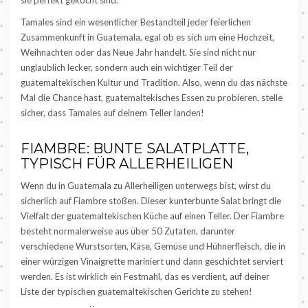
sie perfekt gekocht sind.
Tamales sind ein wesentlicher Bestandteil jeder feierlichen
Zusammenkunft in Guatemala, egal ob es sich um eine Hochzeit,
Weihnachten oder das Neue Jahr handelt. Sie sind nicht nur
unglaublich lecker, sondern auch ein wichtiger Teil der
guatemaltekischen Kultur und Tradition. Also, wenn du das nächste
Mal die Chance hast, guatemaltekisches Essen zu probieren, stelle
sicher, dass Tamales auf deinem Teller landen!
FIAMBRE: BUNTE SALATPLATTE,
TYPISCH FÜR ALLERHEILIGEN
Wenn du in Guatemala zu Allerheiligen unterwegs bist, wirst du
sicherlich auf Fiambre stoßen. Dieser kunterbunte Salat bringt die
Vielfalt der guatemaltekischen Küche auf einen Teller. Der Fiambre
besteht normalerweise aus über 50 Zutaten, darunter
verschiedene Wurstsorten, Käse, Gemüse und Hühnerfleisch, die in
einer würzigen Vinaigrette mariniert und dann geschichtet serviert
werden. Es ist wirklich ein Festmahl, das es verdient, auf deiner
Liste der typischen guatemaltekischen Gerichte zu stehen!