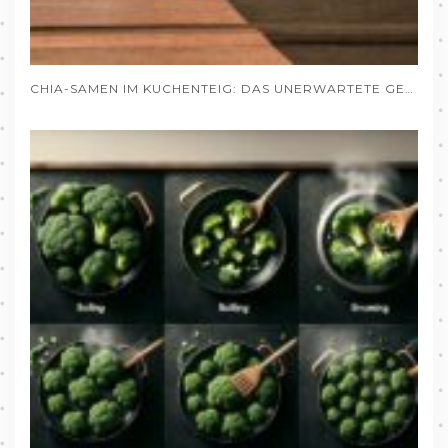
CHIA-SAMEN IM KUCHENTEIG: DAS UNERWARTETE GEHEIMNIS SAFTIGER BACKWAREN