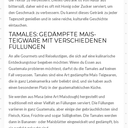
die Textur zu verbessern. Dieses Getränk ist von Natur aus
bittersüß, daher wird es oft mit Honig oder Zucker serviert, um
den Geschmack zu verbessern. Du kannst dieses Getränk zu jeder
Tageszeit genießen und in seine reiche, kulturelle Geschichte
eintauchen.
TAMALES: GEDÄMPFTE MAIS-
TEIGWARE MIT VERSCHIEDENEN
FÜLLUNGEN
An alle Gourmets und Reiselustigen, die sich auf eine kulinarische
Entdeckungstour begeben möchten: Wenn du Essen aus
Guatemala probieren möchtest, darfst du die Tamales auf keinen
Fall verpassen. Tamales sind eine Art gedämpfte Mais-Teigwaren,
die in ganz Lateinamerika sehr beliebt sind, und sie haben auch
einen besonderen Platz in der guatemaltekischen Küche.
Sie werden aus Masa (eine Art Maisdough) hergestellt und
traditionell mit einer Vielfalt an Füllungen serviert. Die Füllungen
variieren in ganz Guatemala, aber einige der gebräuchlichsten sind
Fleisch, Käse, Früchte und sogar Süßigkeiten. Die Tamales werden
dann in Bananen- oder Maisblätter eingewickelt und gedämpft, bis