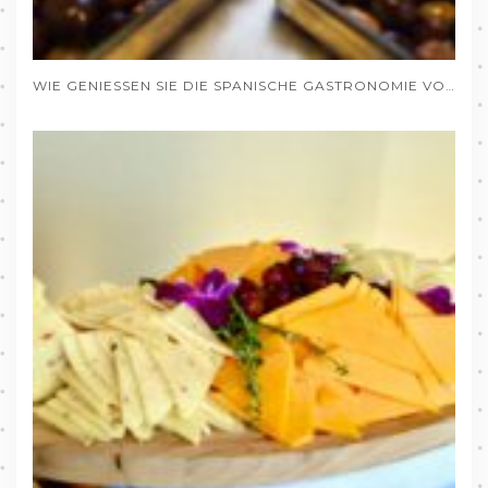
WIE GENIESSEN SIE DIE SPANISCHE GASTRONOMIE VON DEUTSCHLAND AUS, OHNE DAS HAUS ZU VERLASSEN